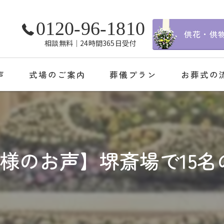
0120-96-1810
供花・供
相談無料│24時間365日受付
声
式場のご案内
葬儀プラン
お葬式の
S様のお声】堺斎場で15名