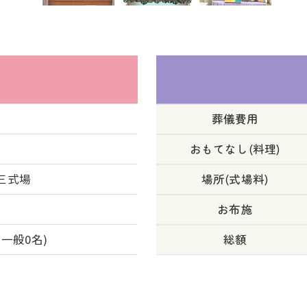
葬儀費用
おもてなし(料理)
三式場
場所(式場料)
お布施
、一般0名)
総額