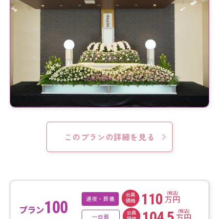
このプランの詳細を見る
(税込)
110
会員
万円
通夜・葬儀
価格
100
プラン
(税込)
104,5
会員
万円
一日葬
価格