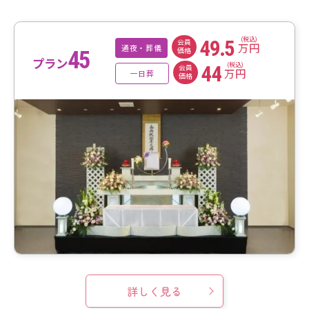
(税込)
49.5
会員
万円
通夜・葬儀
価格
45
プラン
(税込)
44
会員
万円
一日葬
価格
詳しく見る