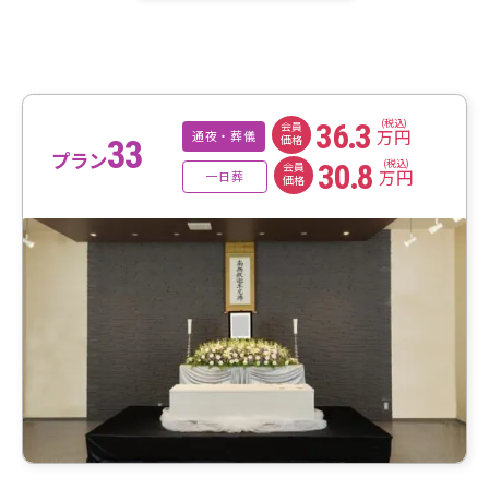
(税込)
36.3
会員
万円
通夜・葬儀
価格
33
プラン
(税込)
30.8
会員
万円
一日葬
価格