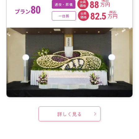
(税込)
88
会員
万円
通夜・葬儀
価格
80
プラン
(税込)
82.5
会員
万円
一日葬
価格
詳しく見る