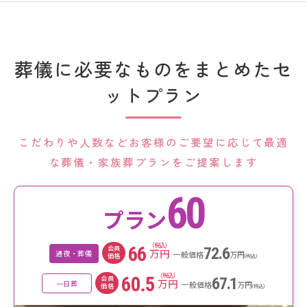
葬儀に必要なものをまとめたセ
ットプラン
こだわりや人数などお客様のご要望に応じて最適
な葬儀・家族葬プランをご提案します
60
プラン
(税込)
66
会員
72.6
万円
通夜・葬儀
一般価格
万円
価格
(税込)
(税込)
60.5
会員
67.1
万円
一日葬
一般価格
万円
価格
(税込)