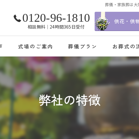
葬儀・家族葬は大
0120-96-1810
供花・供
相談無料│24時間365日受付
声
式場のご案内
葬儀プラン
お葬式の
弊社の特徴