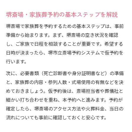
堺市立斎場 家族葬の準備ポイントまとめ
家族葬実施前に堺斎場で確認すべき事項
堺斎場・家族葬予約の基本ステップを解説
堺斎場・家族葬の安心準備ガイド
堺斎場で家族葬を予約するための基本ステップは、事前
堺市 家族葬おすすめプランの比較と選び方
準備から始まります。まず、堺斎場の空き状況を確認
予約は堺斎場利用でスムーズなお見送りを実現
し、ご家族で日程を相談することが重要です。希望する
堺斎場・家族葬予約で失敗しない流れ
日時が決まったら、堺市立斎場予約システムで仮予約を
堺市立斎場 予約方法とスムーズな進行術
行います。
堺斎場・家族葬の予約がもたらす利便性と
次に、必要書類（死亡診断書や身分証明書など）の準備
は
と、家族葬の内容・参列人数・式場使用の有無などを決
火葬場予約と家族葬手配の連携手順
めておきましょう。仮予約後は、斎場担当者や葬儀社と
堺斎場・家族葬予約を活用した負担軽減法
細かい打ち合わせを重ね、本予約へと進みます。予約が
確定したら、堺斎場のアクセス方法や火葬料金、当日の
堺斎場の家族葬における総額費用の目安と注意
流れについても事前に確認しておくと安心です。
点
堺斎場・家族葬の総額費用と内訳を解説