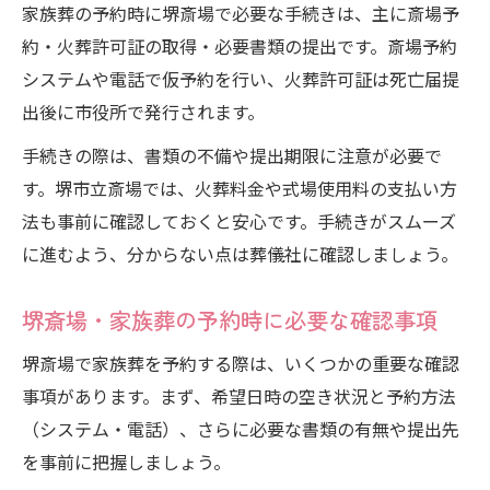
家族葬の予約時に堺斎場で必要な手続きは、主に斎場予
堺市立斎場 家族葬予約時に役立つ手続き解説
約・火葬許可証の取得・必要書類の提出です。斎場予約
堺斎場・家族葬予約時の手続きの流れと書
システムや電話で仮予約を行い、火葬許可証は死亡届提
類
出後に市役所で発行されます。
家族葬予約で知っておきたい堺斎場の制度
手続きの際は、書類の不備や提出期限に注意が必要で
堺市立斎場 家族葬に必要な申請手続きとは
す。堺市立斎場では、火葬料金や式場使用料の支払い方
堺斎場・家族葬で役立つ事前相談のポイン
法も事前に確認しておくと安心です。手続きがスムーズ
ト
に進むよう、分からない点は葬儀社に確認しましょう。
家族葬予約後の堺斎場利用案内と注意点
堺斎場・家族葬の予約時に必要な確認事項
堺斎場で家族葬を予約する際は、いくつかの重要な確認
事項があります。まず、希望日時の空き状況と予約方法
（システム・電話）、さらに必要な書類の有無や提出先
を事前に把握しましょう。