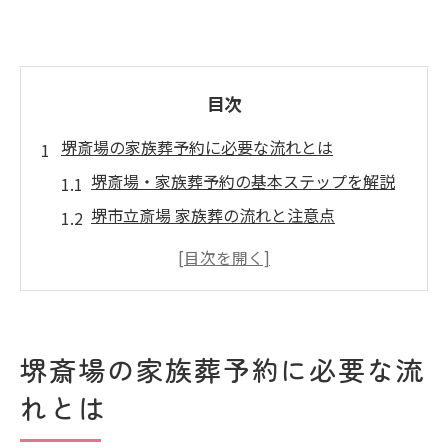
目次
堺斎場の家族葬予約に必要な流れとは
堺斎場・家族葬予約の基本ステップを解説
堺市立斎場 家族葬の流れと注意点
家族葬予約で押さえる堺斎場手続きの要点
堺斎場・家族葬の予約時に必要な確認事項
火葬場空き状況チェックと家族葬予約の進
め方
堺斎場の家族葬予約に必要な流
家族葬を堺市で安心して行うための準備
れとは
堺斎場・家族葬に適した事前準備とは何か