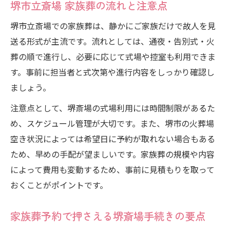
堺市立斎場 家族葬の流れと注意点
堺市立斎場 家族葬の料金比較と見積もりの
堺市立斎場での家族葬は、静かにご家族だけで故人を見
コツ
送る形式が主流です。流れとしては、通夜・告別式・火
火葬料金や式場使用料のチェックポイント
葬の順で進行し、必要に応じて式場や控室も利用できま
堺斎場・家族葬費用で注意すべき追加料金
す。事前に担当者と式次第や進行内容をしっかり確認し
堺斎場・家族葬に含まれる費用の範囲とは
ましょう。
火葬場の空き状況を踏まえた家族葬段取りガイ
注意点として、堺斎場の式場利用には時間制限があるた
ド
め、スケジュール管理が大切です。また、堺市の火葬場
堺市火葬場空き状況と家族葬予約の進め方
空き状況によっては希望日に予約が取れない場合もある
堺斎場・家族葬で空き状況を確認する方法
ため、早めの手配が望ましいです。家族葬の規模や内容
家族葬段取りを左右する火葬場予約のポイ
によって費用も変動するため、事前に見積もりを取って
ント
おくことがポイントです。
堺斎場・家族葬の計画に役立つ空き状況チ
ェック
家族葬予約で押さえる堺斎場手続きの要点
堺市立斎場 予約システムの活用と注意点