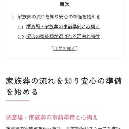
目次
家族葬の流れを知り安心の準備を始める
堺斎場・家族葬の事前準備と心構え
堺市の家族葬が選ばれる理由と特徴
堺斎場の家族葬で必要な手続きとは
堺斎場・家族葬の流れを徹底解説
堺斎場利用時の注意点と家族葬対策
堺斎場で行う家族葬の進行手順を解説
家族葬の流れを知り安心の準備
堺斎場・家族葬の進行手順とポイント
を始める
家族葬のタイムスケジュール作成法
堺斎場・家族葬での安置から火葬まで
家族葬の式場選びと堺斎場利用の流れ
堺斎場・家族葬の事前準備と心構え
堺斎場・家族葬の手順を分かりやすく解説
堺斎場で家族葬を行う際は、事前準備がスムーズな進行