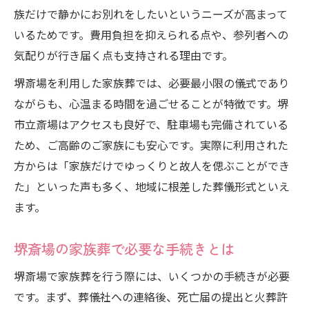
火葬場の利用や駐車場確保のポイント
族だけで静かにお別れをしたいというニーズが高まって
堺斎場・家族葬で火葬場利用時の注意点
いるためです。費用負担を抑えられる点や、参列者への
堺斎場・家族葬の駐車場確保とアクセス方
気配りが行き届く点も支持される理由です。
法
堺斎場を利用した家族葬では、必要最小限の儀式であり
堺市斎場の火葬料金や空き状況を確認
ながらも、心温まる時間を過ごせることが特徴です。堺
堺斎場・家族葬の火葬場利用フロー
市立斎場はアクセスも良好で、駐車場も完備されている
堺斎場・家族葬のアクセスと交通手段解説
ため、ご高齢のご家族にも安心です。実際に利用された
方からは「家族だけでゆっくりと故人を偲ぶことができ
家族中心で進める葬儀の心得と総合案内
た」といった声も多く、地域に根差した葬儀形式といえ
堺斎場・家族葬で大切にしたい心得とは
ます。
家族葬の総合案内と堺斎場のサポート内容
堺斎場・家族葬で心温まる葬送を実現する
堺斎場の家族葬で必要な手続きとは
堺斎場・家族葬のアフターフォロー体制
堺斎場で家族葬を行う際には、いくつかの手続きが必要
堺斎場・家族葬のよくある質問と解決策
です。まず、葬儀社への連絡後、死亡届の提出と火葬許