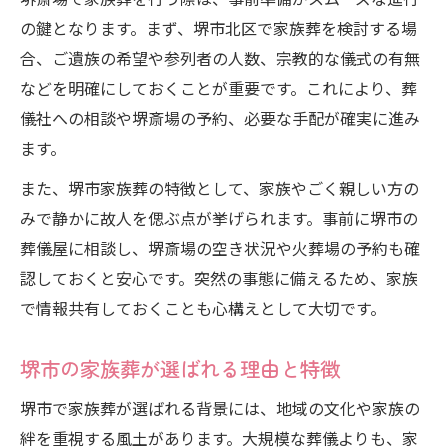
葬儀の段取りが分かる安心ガイド
の鍵となります。まず、堺市北区で家族葬を検討する場
堺斎場・家族葬の段取り全体像とは
合、ご遺族の希望や参列者の人数、宗教的な儀式の有無
堺斎場・家族葬の事前確認事項まとめ
などを明確にしておくことが重要です。これにより、葬
儀社への相談や堺斎場の予約、必要な手配が確実に進み
家族葬の進行で注意したい堺斎場の特徴
ます。
堺斎場・家族葬の流れが分かるチェックリ
スト
また、堺市家族葬の特徴として、家族やごく親しい方の
堺斎場・家族葬で困らない段取りのコツ
みで静かに故人を偲ぶ点が挙げられます。事前に堺市の
葬儀屋に相談し、堺斎場の空き状況や火葬場の予約も確
堺市で家族葬を円滑に進めるヒントとは
認しておくと安心です。突然の事態に備えるため、家族
堺斎場・家族葬を円滑に進める工夫
で情報共有しておくことも心構えとして大切です。
堺市家族葬の失敗しない進行ポイント
堺斎場・家族葬の相談先とサポート体制
堺市の家族葬が選ばれる理由と特徴
堺市の家族葬に適した堺斎場の選び方
堺市で家族葬が選ばれる背景には、地域の文化や家族の
堺斎場・家族葬のスムーズな段取り方法
絆を重視する風土があります。大規模な葬儀よりも、家