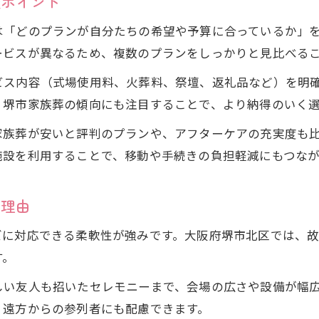
較ポイント
堺斎場の家族葬で気を付けたい地域慣習と配慮点
堺斎場利用で安心できる家族葬のすすめ方解説
は「どのプランが自分たちの希望や予算に合っているか」
ービスが異なるため、複数のプランをしっかりと見比べる
納得の家族葬を堺斎場で行うための工夫
堺斎場・家族葬で満足度を高める工夫とポイント
ビス内容（式場使用料、火葬料、祭壇、返礼品など）を明
家族葬を堺斎場で円滑に進めるための段取り術
、堺市家族葬の傾向にも注目することで、より納得のいく
堺斎場利用時に家族葬で配慮すべき費用項目
家族葬が安いと評判のプランや、アフターケアの充実度も
堺斎場の家族葬で後悔しないためのチェックリス
施設を利用することで、移動や手続きの負担軽減にもつなが
堺斎場・家族葬で多様な希望に応える準備方法
堺斎場・家族葬におけるこだわりポイント解説
る理由
堺斎場・家族葬で大切なこだわり選択の極意
ズに対応できる柔軟性が強みです。大阪府堺市北区では、
家族葬なら堺斎場で叶う細やかな配慮の実例
す。
堺斎場利用で家族葬に個性を加えるポイント
しい友人も招いたセレモニーまで、会場の広さや設備が幅
堺斎場・家族葬で後悔しないための工夫まとめ
、遠方からの参列者にも配慮できます。