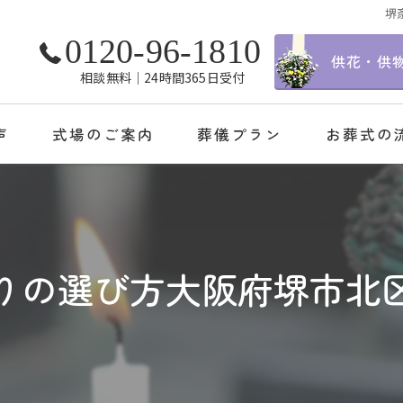
堺
0120-96-1810
供花・供
相談無料│24時間365日受付
声
式場のご案内
葬儀プラン
お葬式の
りの選び方大阪府堺市北