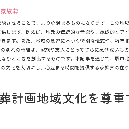
各葬儀社の特徴を理解して選ぶ
る家族葬
堺市北区での最適な家族葬プラン探し
反映させることで、より心温まるものになります。この地
葬儀社のサービスを比較するチェックポイント
提供します。例えば、地元の伝統的な音楽や、象徴的なア
満足度の高いプラン選びの秘訣
できます。また、地域の風習に基づく特別な儀式や、堺市
堺市北区で自分らしい家族葬を実現するためのステッ
との別れの時間は、家族や友人にとってさらに感慨深いも
堺市北区での独自の家族葬を計画する
切なひとときを創出するものです。本記事を通じて、堺市
域の文化を大切にし、心温まる時間を提供する家族葬の在
個々のニーズに合わせた家族葬の形
心に響く家族葬を実現するためのプロセス
堺市北区の特性を活かした葬儀の演出
葬計画地域文化を尊重
オリジナルな家族葬を考える
家族葬の計画における重要なステップ
堺市北区の家族葬故人を偲ぶ心温まる時間の作り方
堺市北区での故人を偲ぶための演出