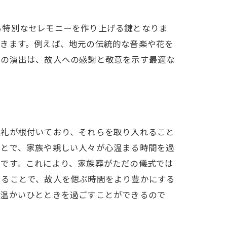
る特別なセレモニーを作り上げる鍵となりま
できます。例えば、地元の伝統的な音楽や花を
有の演出は、故人への感謝と敬意を示す最適な
法
儀礼が根付いており、それらを取り入れること
ことで、家族や親しい人々が心温まる時間を過
切です。これにより、家族葬がただの儀式では
することで、故人を偲ぶ時間をより豊かにする
る温かいひとときを過ごすことができるので