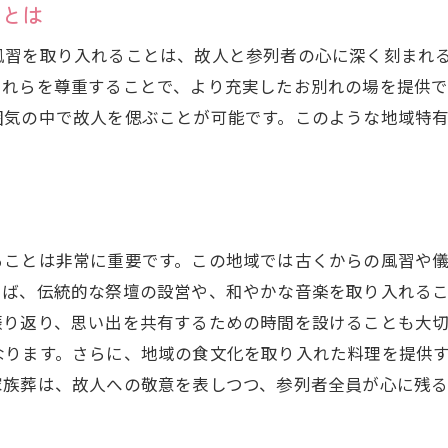
習とは
堺市北区の家族葬でのプライベート空間
家族葬での思いやりある対応
風習を取り入れることは、故人と参列者の心に深く刻まれ
それらを尊重することで、より充実したお別れの場を提供
安心して過ごせる家族葬の工夫
囲気の中で故人を偲ぶことが可能です。このような地域特
堺市北区での家族葬予算内で最大の満足を追求する方
予算に合わせた家族葬プランの選び方
費用を抑えつつ充実した家族葬を実現
堺市北区の葬儀社を活用した費用管理
ることは非常に重要です。この地域では古くからの風習や
満足度の高い家族葬を実現するための工夫
えば、伝統的な祭壇の設営や、和やかな音楽を取り入れる
賢い家族葬の費用選択
振り返り、思い出を共有するための時間を設けることも大
予算内で心温まる家族葬を提供する方法
なります。さらに、地域の食文化を取り入れた料理を提供
複数の葬儀社を比較堺市北区での家族葬プラン選び
家族葬は、故人への敬意を表しつつ、参列者全員が心に残
堺市北区の葬儀社を比較するポイント
家族葬プランの選択肢を広げる方法