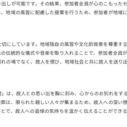
り出しが可能です。その結果、参加者全員が心のこもった
文化を尊重した家族葬のアイデア
は、地域の風習に配慮した提案を行うため、参加者が地域
地域コミュニティとの関係を深める家族葬
家族葬で大切な人と静かに別れる堺市北区での心得
堺市北区の家族葬で心がけること
静けさを大切にした別れの時間
大切にしています。地域独自の風習や文化的背景を尊重す
元の伝統的な儀式や音楽を取り入れることで、参加者全員
家族と共に過ごす穏やかな時間の作り方
別れの場でなく、故人を偲び、地域社会と共に故人を送り
堺市北区の家族葬で思い出を共有する方法
故人を偲ぶための心構え
堺市北区の特性を生かした別れの演出
堺市北区の家族葬プライバシーと心温まる時間共有
間」は、故人との思い出を胸に刻み、心からのお別れをす
族葬は、限られた親しい人々が集まるため、故人への深い
プライバシーを守る家族葬の進め方
ことで、故人への追悼の気持ちを温かく伝えることができる
親しい人たちと過ごす温かいひととき
プライバシーと心のつながりを大切に