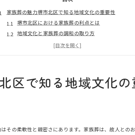
家族葬の魅力堺市北区で知る地域文化の重要性
堺市北区における家族葬の利点とは
地域文化と家族葬の調和の取り方
親しい人と過ごす静かな時間の意義
堺市北区での家族葬、地域独自の風習とは
伝統を尊重した家族葬の形
堺市北区の文化を取り入れた心温まる家族葬
北区で知る地域文化の
堺市北区での家族葬計画地域文化を尊重するポイント
地域文化を理解した家族葬の進め方
堺市北区での家族葬プランニングのコツ
文化的背景を反映した葬儀の準備
堺市北区の葬儀習慣に合わせた計画
由はその柔軟性と親密さにあります。家族葬は、故人との