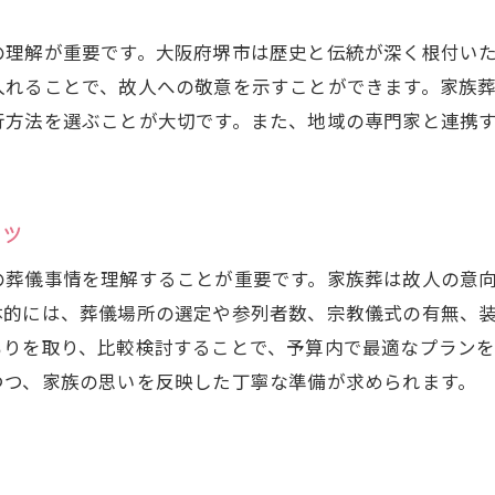
心温まる別れの時間を演出するアイデア
の理解が重要です。大阪府堺市は歴史と伝統が深く根付い
故人の思い出を振り返る家族葬の計画
入れることで、故人への敬意を示すことができます。家族
堺市北区での家族葬で温かい思い出をつくる
行方法を選ぶことが大切です。また、地域の専門家と連携
家族と故人をつなぐ心温まるひととき
故人を偲ぶための心に残る家族葬の方法
コツ
の葬儀事情を理解することが重要です。家族葬は故人の意
体的には、葬儀場所の選定や参列者数、宗教儀式の有無、
もりを取り、比較検討することで、予算内で最適なプラン
つつ、家族の思いを反映した丁寧な準備が求められます。