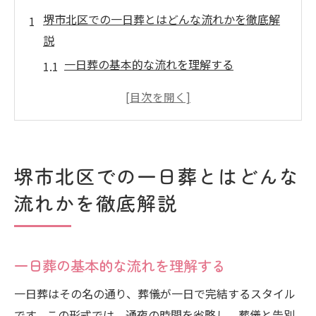
堺市北区での一日葬とはどんな流れかを徹底解
説
一日葬の基本的な流れを理解する
事前準備が一日葬の成功を左右する
一日で完結する葬儀の進行詳細
堺市北区における一日葬の特長
現地での一日葬の具体的なスケジュール
堺市北区での一日葬とはどんな
堺市北区での一日葬に関するよくある質問
流れかを徹底解説
一日葬の魅力を堺市北区の文化と共に探る
地元文化が一日葬に与える影響
堺市北区の伝統が生かされる一日葬
一日葬の基本的な流れを理解する
一日葬における地域独自の習慣
一日葬はその名の通り、葬儀が一日で完結するスタイル
堺市北区での一日葬が心に残る理由
です。この形式では、通夜の時間を省略し、葬儀と告別