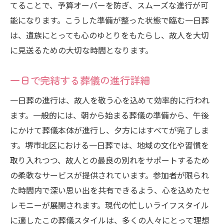
一日葬が選ばれる理由を探る
てることで、予算オーバーを防ぎ、スムーズな進行が可
能になります。こうした準備が整った状態で臨む一日葬
堺市北区特有の要因と一日葬
は、遺族にとっても心のゆとりをもたらし、故人を大切
費用対効果が評価される一日葬
に見送るための大切な時間となります。
堺市北区での一日葬の社会的意義
堺市北区で一日葬を選ぶ際の流れとその利点
一日で完結する葬儀の進行詳細
一日葬を選ぶためのガイドライン
一日葬の進行は、故人を敬う心を込めて効率的に行われ
葬儀業者選びのポイント
ます。一般的には、朝から始まる葬儀の準備から、午後
堺市北区での一日葬の申し込み手順
にかけて葬儀本体が進行し、夕方にはすべてが完了しま
一日葬を選ぶ利点と注意点
す。堺市北区における一日葬では、地域の文化や習慣を
効率的な一日葬計画の立て方
取り入れつつ、故人との最良の別れをサポートするため
堺市北区での一日葬の選択肢を探る
の柔軟なサービスが提供されています。参加者が限られ
た時間内で深い思い出を共有できるよう、心を込めたセ
地域の文化に配慮した堺市北区の一日葬が支持
レモニーが展開されます。現代の忙しいライフスタイル
される理由
に適したこの葬儀スタイルは、多くの人々にとって理想
地域文化に根差した一日葬の魅力