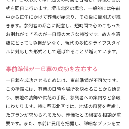
文化的背景を考慮した一日葬の利点
式を同日に行います。堺市北区の場合、一般的には午前
堺市北区での一日葬と地域コミュニティの
中から正午にかけて葬儀が始まり、その後に告別式が続
関係
きます。参列者の都合に配慮し、短時間で心のこもった
忙しい現代人に最適堺市北区の一日葬の進化
お別れができるのが一日葬の大きな特徴です。故人や遺
族にとっても負担が少なく、現代の多忙なライフスタイ
一日葬の進化とその背景
ルに対応した形式として選ばれることが増えています。
時間短縮がもたらす現代的利便性
堺市北区での一日葬のトレンド
事前準備が一日葬の成功を左右する
現代ライフスタイルに合わせた一日葬
一日葬を成功させるためには、事前準備が不可欠です。
一日葬の新しいアプローチ
この準備には、葬儀の日時や場所を決めることから始ま
堺市北区で支持される一日葬の進化
り、祭壇の装飾や供花の手配、参列者への案内など多岐
一日葬が堺市北区で注目される理由を紐解く
にわたります。特に堺市北区では、地域の風習を考慮し
一日葬の人気が高まる背景
たプランが求められるため、葬儀社との綿密な相談が重
堺市北区での一日葬利用者の声
要です。また、事前に費用を把握し、詳細なプランを立