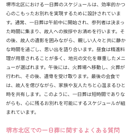
堺市北区における一日葬のスケジュールは、効率的かつ
堺市北区での一日葬が忙しいライフスタイルに
心のこもったお別れを実現するために設計されていま
適する理由
す。通常、一日葬は午前中に開始され、参列者は決まっ
一日葬がライフスタイルに合致する理由
た時間に集まり、故人への挨拶やお清めを行います。そ
堺市北区における一日葬の効率性
の後、故人の遺影を囲みながら、親しい人々と共に静か
短時間で心をこめた葬儀を行う利点
な時間を過ごし、思い出を語り合います。昼食は精進料
忙しい人々にとっての一日葬の価値
理が用意されることが多く、地元の文化を尊重したメニ
堺市北区での一日葬が選ばれる背景
ューが選ばれます。午後には、火葬場へ移動し、火葬が
行われ、その後、遺骨を受け取ります。最後の会食で
ライフスタイルに合わせた一日葬の未来
は、故人を偲びながら、家族や友人たちと心温まるひと
時を共有します。このように、一日葬は短時間でありな
がらも、心に残るお別れを可能にするスケジュールが組
まれています。
堺市北区での一日葬に関するよくある質問