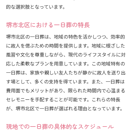
的な選択肢となっています。
堺市北区の文化的配慮が喜ばれる理由
地域との調和を重視した一日葬
堺市北区における一日葬の特長
堺市北区ならではの文化的要素
堺市北区の一日葬は、地域の特色を活かしつつ、効率的
地域住民からの支持を得る一日葬
に故人を偲ぶための時間を提供します。地域に根ざした
堺市北区の文化と一日葬の共生
風習や文化を尊重しながら、現代のライフスタイルに対
心を込めたお別れを堺市北区で実現する一日葬
応した柔軟なプランを用意しています。この地域特有の
の流れ
一日葬は、家族や親しい友人たちが静かに故人を送り出
心を込めた一日葬の進行法
す場として、多くの支持を得ています。また、一日葬は
堺市北区で心が伝わる演出法
費用面でもメリットがあり、限られた時間内で心温まる
セレモニーを手配することが可能です。これらの特長
感謝を込めた一日葬のアイデア
が、堺市北区で一日葬が選ばれる理由となっています。
一日葬で心のこもったお別れをするために
堺市北区での一日葬に関わる感動事例
現地での一日葬の具体的なスケジュール
一日葬で故人を偲ぶための工夫